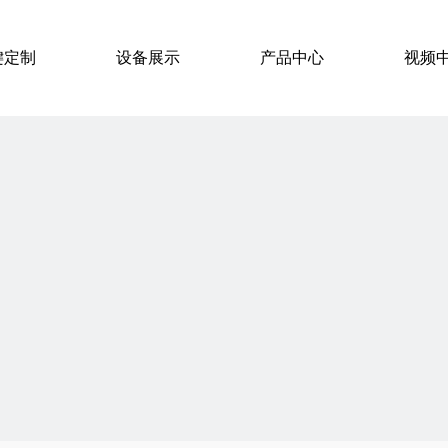
键定制
设备展示
产品中心
视频
硅胶按键导电方案
视频列表
硅胶按键保护层工艺
硅胶按键表面工艺
硅胶按键用途
硅胶按键成型工艺
P+R按键
液态硅胶LSR注塑按键
单粒单点导电硅胶按键
4x4硅胶按键
薄膜按键