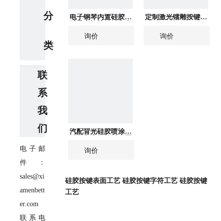
分
电子钢琴内置硅胶按
定制激光镭雕按键按
键导电橡胶键触点卡
钮
西欧雅马哈
询价
询价
类
联
系
我
们
汽配背光硅胶喷涂镭
雕丝印字符按键来图
来样定制
电子邮
询价
件：
sales@xi
硅胶按键表面工艺
硅胶按键字符工艺
硅胶按键
amenbett
工艺
er.com
联系电