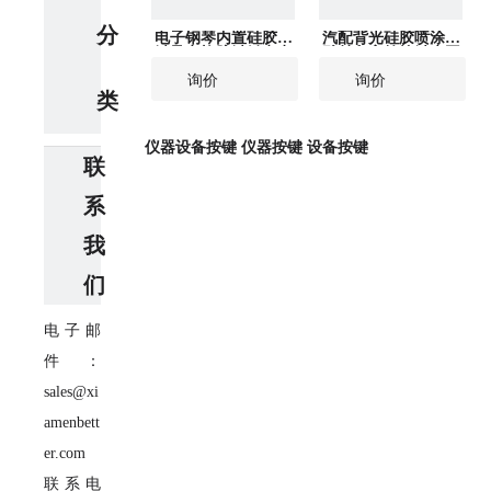
分
电子钢琴内置硅胶按
汽配背光硅胶喷涂镭
键导电橡胶键触点卡
雕丝印字符按键来图
西欧雅马哈
来样定制
询价
询价
类
仪器设备按键
仪器按键
设备按键
联
系
我
们
电子邮
件：
sales@xi
amenbett
er.com
联系电