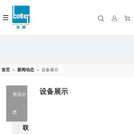
首页
»
新闻动态
»
设备展示
设备展示
资讯分
类
联