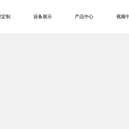
键定制
设备展示
产品中心
视频
硅胶按键导电方案
视频列表
硅胶按键保护层工艺
硅胶按键表面工艺
硅胶按键用途
硅胶按键成型工艺
P+R按键
液态硅胶LSR注塑按键
单粒单点导电硅胶按键
4x4硅胶按键
薄膜按键