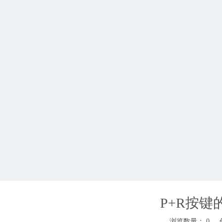
P+R按
浏览数量：
0
作者