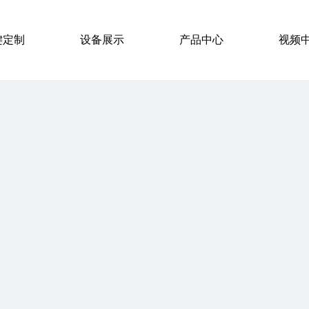
键定制
设备展示
产品中心
视频
硅胶按键导电方案
视频列表
硅胶按键保护层工艺
硅胶按键表面工艺
硅胶按键用途
硅胶按键成型工艺
P+R按键
液态硅胶LSR注塑按键
单粒单点导电硅胶按键
4x4硅胶按键
薄膜按键