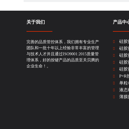
关于我们
产品中
P+R按键是众多电子产品按键的一种。是指一种塑胶和硅橡胶结合组成
硅胶
完善的品质管控体系，我们拥有专业生产
按键上有塑料按钮盖和盖子，旨在提高按键表面的耐磨，防
团队和一批十年以上经验非常丰富的管理
硅胶
塑胶通过注塑成型成为塑胶键帽，通过印刷或喷油、镭雕、
与技术人才并且通过ISO9001:2015质量管
硅胶
即成为P+R按键，硅橡胶按键盖塑料按键，采用胶水粘接
理体系，好的按键产品的品质至关贝腾的
硅胶
企业生命！。
硅胶
塑料扣盖主要材料:PC，PMMA &亚克力，PVC, ABS, ABS
P+R
塑料按钮盖刻印文字符号类型:
单粒
1.丝印
液态
2.镭雕(led背光彩色喷涂及激光镭雕)。
薄膜
3.二次成形模压图例(硅胶或者LSR +背光塑料二次成形模压
塑料按钮和键帽刻印文字符号的保护涂层:UV涂层或PU涂层
P+R按键的优点:美观和背光效果好，触感好，耐油，防尘