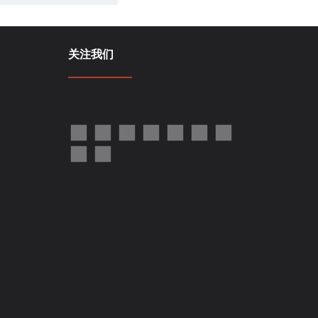
关注我们
按键或塑料+硅橡胶键盘，硅胶
成为内衬，然后两者贴合，
功能。