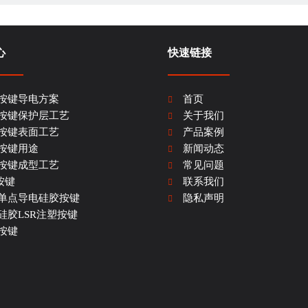
心
快速链接
的按键。P是指Plastic (塑胶) , R是指Rubber (橡胶) 。P+R
按键导电方案
首页
尘，防油，使用寿命长，并具有良好的美观和背光效果。
按键保护层工艺
关于我们
冲型等工艺，形成不同的颜色、不同的字体或图案。硅橡胶通过油压成型
按键表面工艺
产品案例
，既充分利用了塑料键盖材料的优点，又充分利用了硅橡胶材料的弹性密封
按键用途
新闻动态
按键成型工艺
常见问题
+PC等。
按键
联系我们
单点导电硅胶按键
隐私声明
硅胶LSR注塑按键
按键
)
(光滑或哑光)，主要取决于键帽的工作环境。
，大量的成本效益，使用寿命长。