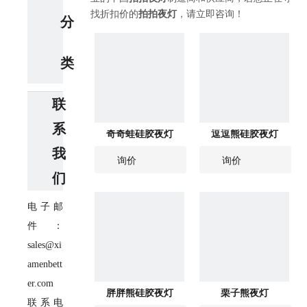
找折扣价的
拍拍夜灯
，请立即咨询！
分
类
联
系
奇奇蛙硅胶夜灯
逗逗熊硅胶夜灯
我
询价
询价
们
电子邮
件：
sales@xi
amenbett
er.com
胖胖熊硅胶夜灯
栗子熊夜灯
联系电